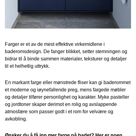
Farger er et av de mest effektive virkemidlene i
baderomsdesign. De fanger blikket, setter stemningen og
bidrar til å binde sammen materialer, teksturer og detaljer
til et helhetlig uttrykk.
En markant farge eller mønstrede fliser kan gi baderommet
et moderne og iøynefallende preg, mens fargede møbler
og detaljer tilfører personlighet og karakter. Myke pasteller
og jordtoner skaper derimot en rolig og avslappende
atmosfære som passer godt i et rom for velvære og
avkobling.
Ønsker du å få inn mer farge på badet? Her er noen